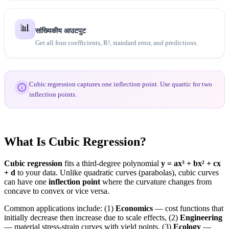
📊
सांख्यिकीय आउटपुट
Get all four coefficients, R², standard error, and predictions.
Cubic regression captures one inflection point. Use quartic for two
inflection points.
What Is Cubic Regression?
Cubic regression
fits a third-degree polynomial
y = ax³ + bx² + cx
+ d
to your data. Unlike quadratic curves (parabolas), cubic curves
can have one
inflection point
where the curvature changes from
concave to convex or vice versa.
Common applications include: (1)
Economics
— cost functions that
initially decrease then increase due to scale effects, (2)
Engineering
— material stress-strain curves with yield points, (3)
Ecology
—