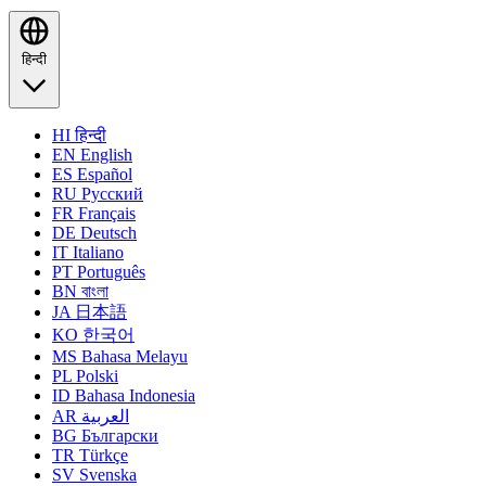
हिन्दी
HI
हिन्दी
EN
English
ES
Español
RU
Русский
FR
Français
DE
Deutsch
IT
Italiano
PT
Português
BN
বাংলা
JA
日本語
KO
한국어
MS
Bahasa Melayu
PL
Polski
ID
Bahasa Indonesia
AR
العربية
BG
Български
TR
Türkçe
SV
Svenska