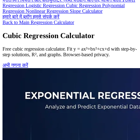
Regression
Logistic Regression
Cubic Regression
Polynomial
Regression
Nonlinear Regression
Slope Calculator
हमारे बारे में
ब्लॉग
हमसे संपर्क करें
Back to Main Regression Calculator
Cubic Regression Calculator
Free cubic regression calculator. Fit y = ax³+bx²+cx+d with step-by-
step solutions, R², and graphs. Browser-based privacy.
अभी गणना करें