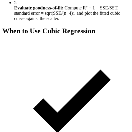
5
Evaluate goodness-of-fit:
Compute R² = 1 − SSE/SST,
standard error = sqrt(SSE/(n−4)), and plot the fitted cubic
curve against the scatter.
When to Use Cubic Regression