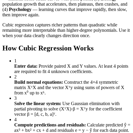
population growth that accelerates, then plateaus, then crashes, and
(4)
Psychology
— learning curves that improve rapidly, then slow,
then improve again.
Cubic regression captures richer patterns than quadratic while
remaining more interpretable than higher-degree polynomials. Use it
when your data clearly changes direction once.
How Cubic Regression Works
1
Enter data:
Provide paired X and Y values. At least 4 points
are required to fit 4 unknown coefficients.
2
Build normal equations:
Construct the 4×4 symmetric
matrix XᵀX and the vector Xᵀy using sums of powers of X
from x⁰ up to x⁶.
3
Solve the linear system:
Use Gaussian elimination with
partial pivoting to solve (XᵀX)·β = Xᵀy for the coefficient
vector β = [d, c, b, a]ᵀ.
4
Compute predictions and residuals:
Calculate predicted ŷ =
ax³ + bx² + cx + d and residuals e = y − ŷ for each data point.