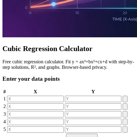
Cubic Regression Calculator
Free cubic regression calculator. Fit y = ax³+bx²+cx+d with step-by-
step solutions, R², and graphs. Browser-based privacy.
Enter your data points
#
X
Y
1
2
3
4
5