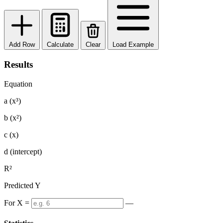
Add Row
Calculate
Clear
Load Example
Results
Equation
a (x³)
b (x²)
c (x)
d (intercept)
R²
Predicted Y
For X =
—