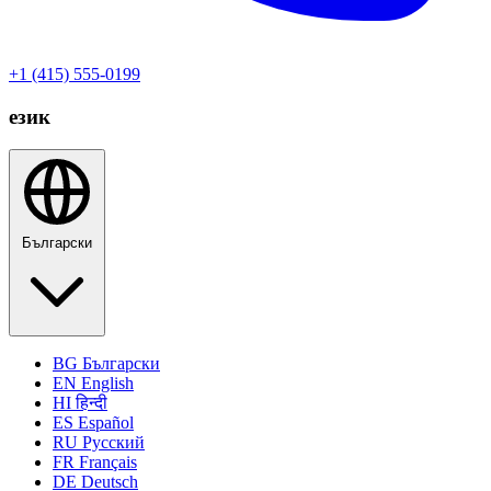
+1 (415) 555-0199
език
Български
BG
Български
EN
English
HI
हिन्दी
ES
Español
RU
Русский
FR
Français
DE
Deutsch