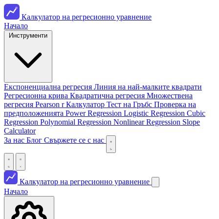
Калкулатор на регресионно уравнение
Начало
Инструменти
Експоненциална регресия
Линия на най-малките квадрати
Регресионна крива
Квадратична регресия
Множествена
регресия
Pearson r Калкулатор
Тест на Гръбс
Проверка на
предположенията
Power Regression
Logistic Regression
Cubic
Regression
Polynomial Regression
Nonlinear Regression
Slope
Calculator
За нас
Блог
Свържете се с нас
Калкулатор на регресионно уравнение
Начало