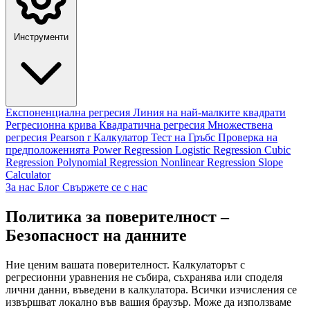
Инструменти
Експоненциална регресия
Линия на най-малките квадрати
Регресионна крива
Квадратична регресия
Множествена
регресия
Pearson r Калкулатор
Тест на Гръбс
Проверка на
предположенията
Power Regression
Logistic Regression
Cubic
Regression
Polynomial Regression
Nonlinear Regression
Slope
Calculator
За нас
Блог
Свържете се с нас
Политика за поверителност –
Безопасност на данните
Ние ценим вашата поверителност. Калкулаторът с
регресионни уравнения не събира, съхранява или споделя
лични данни, въведени в калкулатора. Всички изчисления се
извършват локално във вашия браузър. Може да използваме