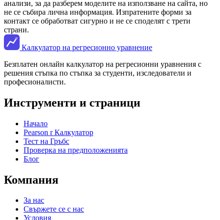
анализи, за да разберем моделите на използване на сайта, но
не се събира лична информация. Изпратените форми за
контакт се обработват сигурно и не се споделят с трети
страни.
Калкулатор на регресионно уравнение
Безплатен онлайн калкулатор на регресионни уравнения с
решения стъпка по стъпка за студенти, изследователи и
професионалисти.
Инструменти и страници
Начало
Pearson r Калкулатор
Тест на Гръбс
Проверка на предположенията
Блог
Компания
За нас
Свържете се с нас
Условия