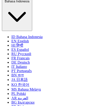
Bahasa Indonesia
ID
Bahasa Indonesia
EN
English
HI
हिन्दी
ES
Español
RU
Русский
FR
Français
DE
Deutsch
IT
Italiano
PT
Português
BN
বাংলা
JA
日本語
KO
한국어
MS
Bahasa Melayu
PL
Polski
AR
العربية
BG
Български