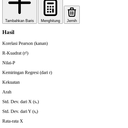
Tambahkan Baris
Menghitung
Jernih
Hasil
Korelasi Pearson (kanan)
R-Kuadrat (r²)
Nilai-P
Kemiringan Regresi (dari r)
Kekuatan
Arah
Std. Dev. dari X (sₓ)
Std. Dev. dari Y (sᵧ)
Rata-rata X