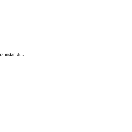
 instan di...