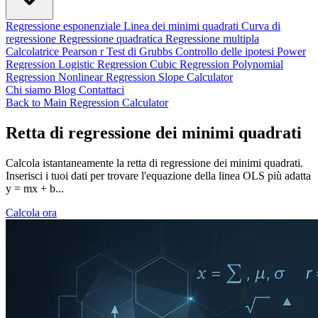
Regressione esponenziale
Linea dei minimi quadrati
Curva di
regressione
Regressione quadratica
Regressione multipla
Calcolatrice Pearson r
Test di Grubbs
Controllo delle ipotesi
Power
Regression
Logistic Regression
Cubic Regression
Polynomial
Regression
Nonlinear Regression
Slope Calculator
Chi siamo
Blog
Contattaci
Back to Main Regression Calculator
Retta di regressione dei minimi quadrati
Calcola istantaneamente la retta di regressione dei minimi quadrati.
Inserisci i tuoi dati per trovare l'equazione della linea OLS più adatta
y = mx + b...
Calcola ora