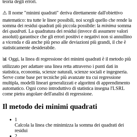
teoria degli errori.
⚠️ Il nome "minimi quadrati" deriva direttamente dall'obiettivo
matematico: tra tutte le linee possibili, noi scegli quello che rende la
somma dei residui quadrati più piccola possibile: la
minima
somma
dei
quadrati
. La quadratura dei residui (invece di assumere valori
assoluti) garantisce che gli errori positivi e negativi non si annullino
a vicenda e dà anche più peso alle deviazioni più grandi, il che è
statisticamente desiderabile.
📊 Oggi, la linea di regressione dei minimi quadrati è il metodo più
utilizzato per adattare una linea retta attraverso i punti dati in
statistica, economia, scienze naturali, scienze sociali e ingegneria.
Serve come base per tecniche più avanzate tra cui regressione
multipla, modelli lineari generalizzati e algoritmi di apprendimento
automatico. Ogni corso introduttivo di statistica insegna l'LSRL
come pietra angolare dell'analisi di regressione.
Il metodo dei minimi quadrati
1
Calcola la linea che minimizza la somma dei quadrati dei
residui
2