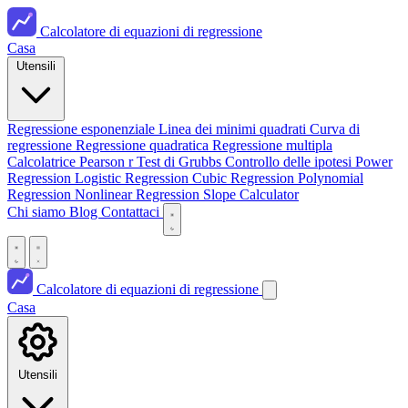
Calcolatore di equazioni di regressione
Casa
Utensili
Regressione esponenziale
Linea dei minimi quadrati
Curva di
regressione
Regressione quadratica
Regressione multipla
Calcolatrice Pearson r
Test di Grubbs
Controllo delle ipotesi
Power
Regression
Logistic Regression
Cubic Regression
Polynomial
Regression
Nonlinear Regression
Slope Calculator
Chi siamo
Blog
Contattaci
Calcolatore di equazioni di regressione
Casa
Utensili