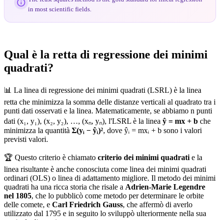
in most scientific fields.
Qual è la retta di regressione dei minimi
quadrati?
📊 La linea di regressione dei minimi quadrati (LSRL) è la linea
retta che minimizza la somma delle distanze verticali al quadrato tra i
punti dati osservati e la linea. Matematicamente, se abbiamo n punti
dati (x₁, y₁), (x₂, y₂), …, (xₙ, yₙ), l'LSRL è la linea
ŷ = mx + b
che
minimizza la quantità
Σ(yᵢ − ŷᵢ)²
, dove ŷᵢ = mxᵢ + b sono i valori
previsti valori.
🏆 Questo criterio è chiamato
criterio dei minimi quadrati
e la
linea risultante è anche conosciuta come linea dei minimi quadrati
ordinari (OLS) o linea di adattamento migliore. Il metodo dei minimi
quadrati ha una ricca storia che risale a
Adrien-Marie Legendre
nel 1805
, che lo pubblicò come metodo per determinare le orbite
delle comete, e
Carl Friedrich Gauss
, che affermò di averlo
utilizzato dal 1795 e in seguito lo sviluppò ulteriormente nella sua