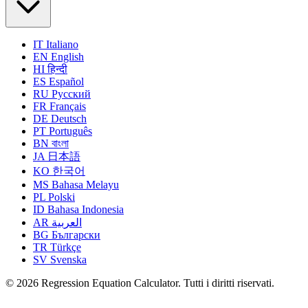
IT
Italiano
EN
English
HI
हिन्दी
ES
Español
RU
Русский
FR
Français
DE
Deutsch
PT
Português
BN
বাংলা
JA
日本語
KO
한국어
MS
Bahasa Melayu
PL
Polski
ID
Bahasa Indonesia
AR
العربية
BG
Български
TR
Türkçe
SV
Svenska
© 2026 Regression Equation Calculator. Tutti i diritti riservati.