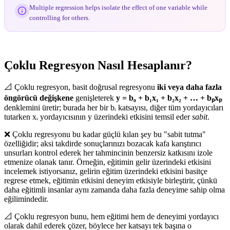
Multiple regression helps isolate the effect of one variable while
controlling for others.
Çoklu Regresyon Nasıl Hesaplanır?
📐 Çoklu regresyon, basit doğrusal regresyonu
iki veya daha fazla
öngörücü değişkene
genişleterek
y = b₀ + b₁x₁ + b₂x₂ + … + bₚxₚ
denklemini üretir; burada her bir bᵢ katsayısı, diğer tüm yordayıcıları
tutarken xᵢ yordayıcısının y üzerindeki etkisini temsil eder
sabit
.
❌ Çoklu regresyonu bu kadar güçlü kılan şey bu "sabit tutma"
özelliğidir; aksi takdirde sonuçlarınızı bozacak kafa karıştırıcı
unsurları kontrol ederek her tahmincinin benzersiz katkısını izole
etmenize olanak tanır. Örneğin, eğitimin gelir üzerindeki etkisini
incelemek istiyorsanız, gelirin eğitim üzerindeki etkisini basitçe
regrese etmek, eğitimin etkisini deneyim etkisiyle birleştirir, çünkü
daha eğitimli insanlar aynı zamanda daha fazla deneyime sahip olma
eğilimindedir.
📐 Çoklu regresyon bunu, hem eğitimi hem de deneyimi yordayıcı
olarak dahil ederek çözer, böylece her katsayı tek başına o