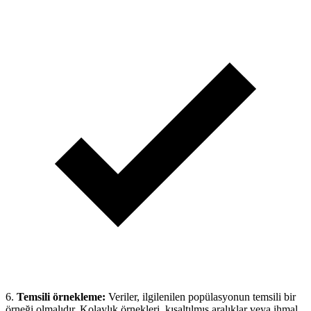
6.
Temsili örnekleme:
Veriler, ilgilenilen popülasyonun temsili bir
örneği olmalıdır. Kolaylık örnekleri, kısaltılmış aralıklar veya ihmal