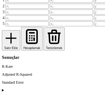
1
2
3
4
5
Satır Ekle
Hesaplamak
Temizlemek
Sonuçlar
R-Kare
Adjusted R-Squared
Standard Error