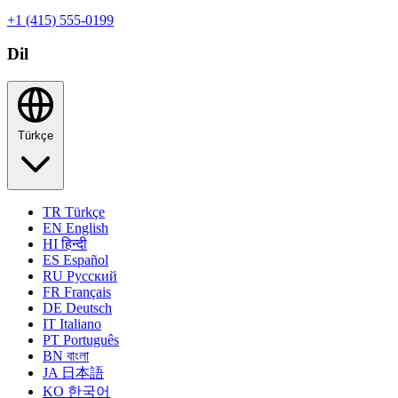
+1 (415) 555-0199
Dil
Türkçe
TR
Türkçe
EN
English
HI
हिन्दी
ES
Español
RU
Русский
FR
Français
DE
Deutsch
IT
Italiano
PT
Português
BN
বাংলা
JA
日本語
KO
한국어