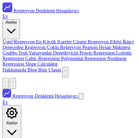
Regresyon Denklemi Hesaplayıcı
Ev
Aletler
Üstel Regresyon
En Küçük Kareler Çizgisi
Regresyon Eğrisi
İkinci
Dereceden Regresyon
Çoklu Regresyon
Pearson Hesap Makinesi
Grubbs Testi
Varsayımlar Denetleyicisi
Power Regression
Logistic
Regression
Cubic Regression
Polynomial Regression
Nonlinear
Regression
Slope Calculator
Hakkımızda
Blog
Bize Ulaşın
Regresyon Denklemi Hesaplayıcı
Ev
Aletler