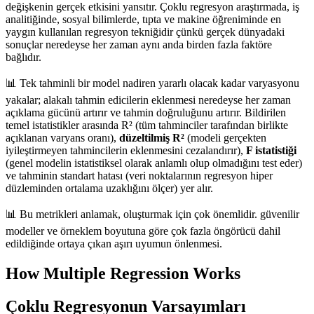
değişkenin gerçek etkisini yansıtır. Çoklu regresyon araştırmada, iş
analitiğinde, sosyal bilimlerde, tıpta ve makine öğreniminde en
yaygın kullanılan regresyon tekniğidir çünkü gerçek dünyadaki
sonuçlar neredeyse her zaman aynı anda birden fazla faktöre
bağlıdır.
📊 Tek tahminli bir model nadiren yararlı olacak kadar varyasyonu
yakalar; alakalı tahmin edicilerin eklenmesi neredeyse her zaman
açıklama gücünü artırır ve tahmin doğruluğunu artırır. Bildirilen
temel istatistikler arasında R² (tüm tahminciler tarafından birlikte
açıklanan varyans oranı),
düzeltilmiş R²
(modeli gerçekten
iyileştirmeyen tahmincilerin eklenmesini cezalandırır),
F istatistiği
(genel modelin istatistiksel olarak anlamlı olup olmadığını test eder)
ve tahminin standart hatası (veri noktalarının regresyon hiper
düzleminden ortalama uzaklığını ölçer) yer alır.
📊 Bu metrikleri anlamak, oluşturmak için çok önemlidir. güvenilir
modeller ve örneklem boyutuna göre çok fazla öngörücü dahil
edildiğinde ortaya çıkan aşırı uyumun önlenmesi.
How Multiple Regression Works
Çoklu Regresyonun Varsayımları