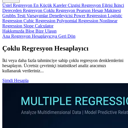
Üstel Regresyon
En Küçük Kareler Çizgisi
Regresyon Eğrisi
İkinci
Dereceden Regresyon
Çoklu Regresyon
Pearson Hesap Makinesi
Grubbs Testi
Varsayımlar Denetleyicisi
Power Regression
Logistic
Regression
Cubic Regression
Polynomial Regression
Nonlinear
Regression
Slope Calculator
Hakkımızda
Blog
Bize Ulaşın
Ana Regresyon Hesaplayıcıya Geri Dön
Çoklu Regresyon Hesaplayıcı
İki veya daha fazla tahminciye sahip çoklu regresyon denklemlerini
hesaplayın. Ücretsiz çevrimiçi istatistiksel analiz aracımızı
kullanarak verileriniz...
Şimdi Hesapla