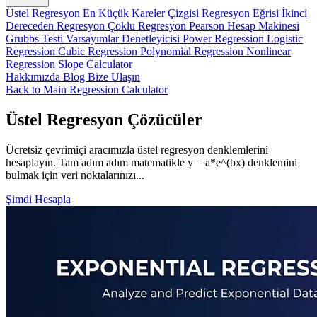
Üstel Regresyon
En Küçük Kareler Çizgisi
Regresyon Eğrisi
İkinci
Dereceden Regresyon
Çoklu Regresyon
Pearson Hesap Makinesi
Grubbs Testi
Varsayımlar Denetleyicisi
Power Regression
Logistic
Regression
Cubic Regression
Polynomial Regression
Nonlinear
Regression
Slope Calculator
Hakkımızda
Blog
Bize Ulaşın
Back to Main Regression Calculator
Üstel Regresyon Çözücüler
Ücretsiz çevrimiçi aracımızla üstel regresyon denklemlerini
hesaplayın. Tam adım adım matematikle y = a*e^(bx) denklemini
bulmak için veri noktalarınızı...
Şimdi Hesapla