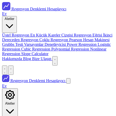
Regresyon Denklemi Hesaplayıcı
Ev
Aletler
Üstel Regresyon
En Küçük Kareler Çizgisi
Regresyon Eğrisi
İkinci
Dereceden Regresyon
Çoklu Regresyon
Pearson Hesap Makinesi
Grubbs Testi
Varsayımlar Denetleyicisi
Power Regression
Logistic
Regression
Cubic Regression
Polynomial Regression
Nonlinear
Regression
Slope Calculator
Hakkımızda
Blog
Bize Ulaşın
Regresyon Denklemi Hesaplayıcı
Ev
Aletler