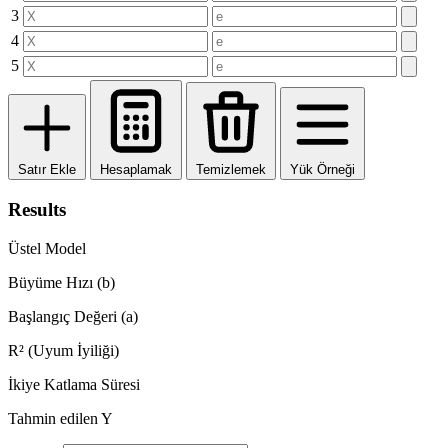
3
4
5
Satır Ekle
Hesaplamak
Temizlemek
Yük Örneği
Results
Üstel Model
Büyüme Hızı (b)
Başlangıç ​​Değeri (a)
R² (Uyum İyiliği)
İkiye Katlama Süresi
Tahmin edilen Y