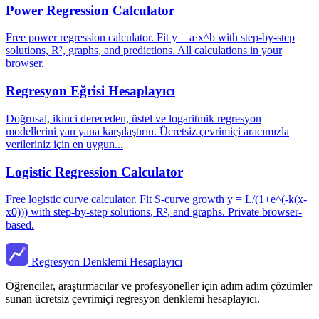
Power Regression Calculator
Free power regression calculator. Fit y = a·x^b with step-by-step
solutions, R², graphs, and predictions. All calculations in your
browser.
Regresyon Eğrisi Hesaplayıcı
Doğrusal, ikinci dereceden, üstel ve logaritmik regresyon
modellerini yan yana karşılaştırın. Ücretsiz çevrimiçi aracımızla
verileriniz için en uygun...
Logistic Regression Calculator
Free logistic curve calculator. Fit S-curve growth y = L/(1+e^(-k(x-
x0))) with step-by-step solutions, R², and graphs. Private browser-
based.
Regresyon Denklemi Hesaplayıcı
Öğrenciler, araştırmacılar ve profesyoneller için adım adım çözümler
sunan ücretsiz çevrimiçi regresyon denklemi hesaplayıcı.