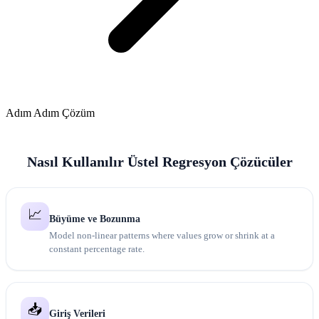
Adım Adım Çözüm
Nasıl Kullanılır Üstel Regresyon Çözücüler
📈
Büyüme ve Bozunma
Model non-linear patterns where values grow or shrink at a
constant percentage rate.
📥
Giriş Verileri