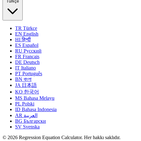
Türkçe
TR
Türkçe
EN
English
HI
हिन्दी
ES
Español
RU
Русский
FR
Français
DE
Deutsch
IT
Italiano
PT
Português
BN
বাংলা
JA
日本語
KO
한국어
MS
Bahasa Melayu
PL
Polski
ID
Bahasa Indonesia
AR
العربية
BG
Български
SV
Svenska
© 2026 Regression Equation Calculator. Her hakkı saklıdır.