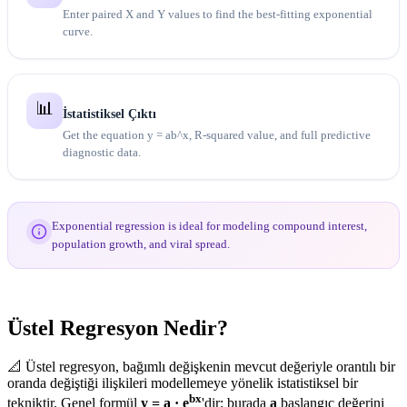
Enter paired X and Y values to find the best-fitting exponential
curve.
📊
İstatistiksel Çıktı
Get the equation y = ab^x, R-squared value, and full predictive
diagnostic data.
Exponential regression is ideal for modeling compound interest,
population growth, and viral spread.
Üstel Regresyon Nedir?
📐 Üstel regresyon, bağımlı değişkenin mevcut değeriyle orantılı bir
oranda değiştiği ilişkileri modellemeye yönelik istatistiksel bir
bx
tekniktir. Genel formül
y = a · e
'dir; burada
a
başlangıç ​​değerini