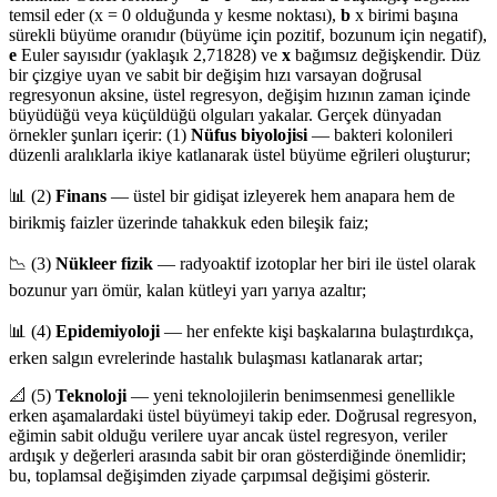
temsil eder (x = 0 olduğunda y kesme noktası),
b
x birimi başına
sürekli büyüme oranıdır (büyüme için pozitif, bozunum için negatif),
e
Euler sayısıdır (yaklaşık 2,71828) ve
x
bağımsız değişkendir. Düz
bir çizgiye uyan ve sabit bir değişim hızı varsayan doğrusal
regresyonun aksine, üstel regresyon, değişim hızının zaman içinde
büyüdüğü veya küçüldüğü olguları yakalar. Gerçek dünyadan
örnekler şunları içerir: (1)
Nüfus biyolojisi
— bakteri kolonileri
düzenli aralıklarla ikiye katlanarak üstel büyüme eğrileri oluşturur;
📊 (2)
Finans
— üstel bir gidişat izleyerek hem anapara hem de
birikmiş faizler üzerinde tahakkuk eden bileşik faiz;
📉 (3)
Nükleer fizik
— radyoaktif izotoplar her biri ile üstel olarak
bozunur yarı ömür, kalan kütleyi yarı yarıya azaltır;
📊 (4)
Epidemiyoloji
— her enfekte kişi başkalarına bulaştırdıkça,
erken salgın evrelerinde hastalık bulaşması katlanarak artar;
📐 (5)
Teknoloji
— yeni teknolojilerin benimsenmesi genellikle
erken aşamalardaki üstel büyümeyi takip eder. Doğrusal regresyon,
eğimin sabit olduğu verilere uyar ancak üstel regresyon, veriler
ardışık y değerleri arasında sabit bir oran gösterdiğinde önemlidir;
bu, toplamsal değişimden ziyade çarpımsal değişimi gösterir.