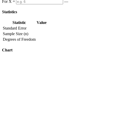
For X =
—
Statistics
Statistic
Value
Standard Error
Sample Size (n)
Degrees of Freedom
Chart