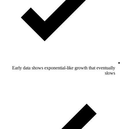
Early d