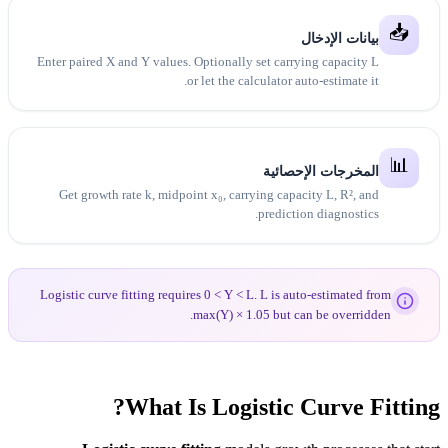
Enter pai
Get g
Logistic 