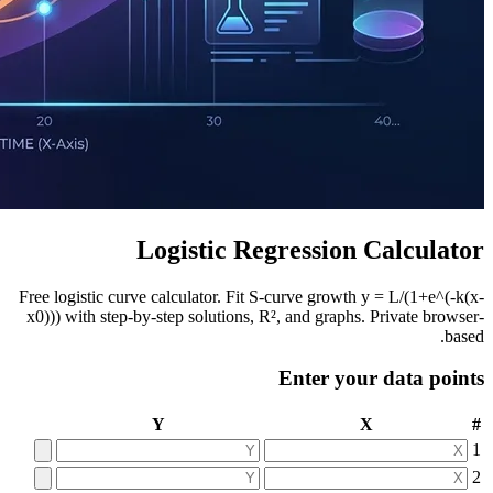
Free logist
x0))) with