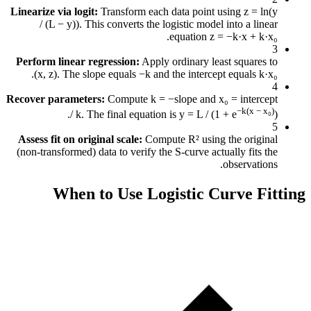
Linearize v
/ (L 
Perform l
(x, z)
Recover pa
Assess fit
(non-trans
W