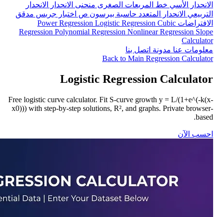
نحدار
بس
مدقق
P
Regres
Free logist
x0))) with