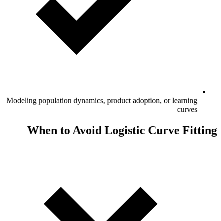
Modeling po
Whe