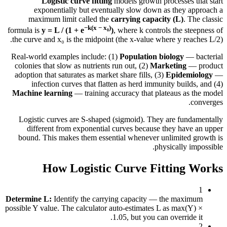
exp
maxi
formula is
y
the curve 
Real-worl
colonies 
adoption 
infe
Machine 
Logisti
diffe
bound. 
Determine 
possible Y v