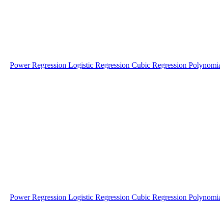
Power Regression
Logistic Regression
Cubic Regression
Polynomi
Power Regression
Logistic Regression
Cubic Regression
Polynomi