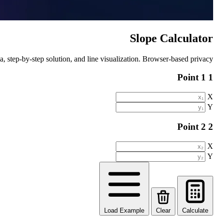
Slope Calculator
, step-by-step solution, and line visualization. Browser-based privacy.
Point 1
1
X
Y
Point 2
2
X
Y
Load Example
Clear
Calculate