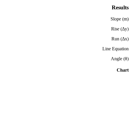
Results
Slope (m)
Rise (Δy)
Run (Δx)
Line Equation
Angle (θ)
Chart