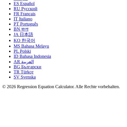
ES
Español
RU
Русский
FR
Français
IT
Italiano
PT
Português
BN
বাংলা
JA
日本語
KO
한국어
MS
Bahasa Melayu
PL
Polski
ID
Bahasa Indonesia
AR
العربية
BG
Български
TR
Türkçe
SV
Svenska
© 2026 Regression Equation Calculator. Alle Rechte vorbehalten.