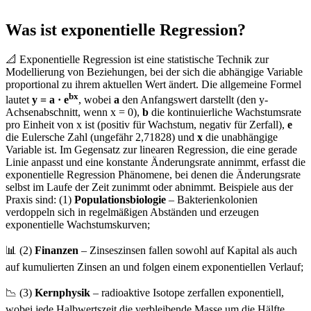
Was ist exponentielle Regression?
📐 Exponentielle Regression ist eine statistische Technik zur
Modellierung von Beziehungen, bei der sich die abhängige Variable
proportional zu ihrem aktuellen Wert ändert. Die allgemeine Formel
bx
lautet
y = a · e
, wobei
a
den Anfangswert darstellt (den y-
Achsenabschnitt, wenn x = 0),
b
die kontinuierliche Wachstumsrate
pro Einheit von x ist (positiv für Wachstum, negativ für Zerfall),
e
die Eulersche Zahl (ungefähr 2,71828) und
x
die unabhängige
Variable ist. Im Gegensatz zur linearen Regression, die eine gerade
Linie anpasst und eine konstante Änderungsrate annimmt, erfasst die
exponentielle Regression Phänomene, bei denen die Änderungsrate
selbst im Laufe der Zeit zunimmt oder abnimmt. Beispiele aus der
Praxis sind: (1)
Populationsbiologie
– Bakterienkolonien
verdoppeln sich in regelmäßigen Abständen und erzeugen
exponentielle Wachstumskurven;
📊 (2)
Finanzen
– Zinseszinsen fallen sowohl auf Kapital als auch
auf kumulierten Zinsen an und folgen einem exponentiellen Verlauf;
📉 (3)
Kernphysik
– radioaktive Isotope zerfallen exponentiell,
wobei jede Halbwertszeit die verbleibende Masse um die Hälfte