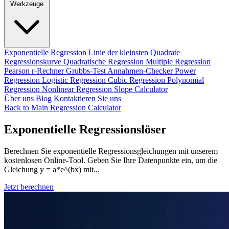
Werkzeuge
Exponentielle Regression
Linie der kleinsten Quadrate
Regressionskurve
Quadratische Regression
Multiple Regression
Pearson r-Rechner
Grubbs-Test
Annahmen-Checker
Power
Regression
Logistic Regression
Cubic Regression
Polynomial
Regression
Nonlinear Regression
Slope Calculator
Über uns
Blog
Kontaktieren Sie uns
Back to Main Regression Calculator
Exponentielle Regressionslöser
Berechnen Sie exponentielle Regressionsgleichungen mit unserem
kostenlosen Online-Tool. Geben Sie Ihre Datenpunkte ein, um die
Gleichung y = a*e^(bx) mit...
Jetzt berechnen