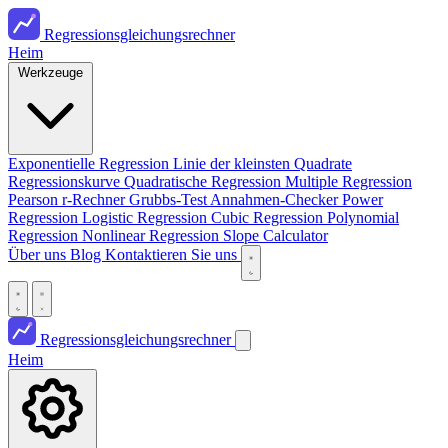
Regressionsgleichungsrechner
Heim
Werkzeuge
Exponentielle Regression
Linie der kleinsten Quadrate
Regressionskurve
Quadratische Regression
Multiple Regression
Pearson r-Rechner
Grubbs-Test
Annahmen-Checker
Power
Regression
Logistic Regression
Cubic Regression
Polynomial
Regression
Nonlinear Regression
Slope Calculator
Über uns
Blog
Kontaktieren Sie uns
Regressionsgleichungsrechner
Heim