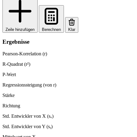
Zeile hinzufügen
Berechnen
Klar
Ergebnisse
Pearson-Korrelation (r)
R-Quadrat (r²)
P-Wert
Regressionssteigung (von r)
Stärke
Richtung
Std. Entwickler von X (sₓ)
Std. Entwickler von Y (sᵧ)
Mittelwert von X