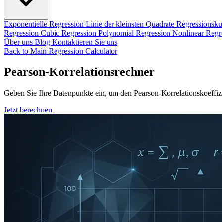
Exponentielle Regression
Linie der kleinsten Quadrate
Regressionsk
Regression
Cubic Regression
Polynomial Regression
Nonlinear Regr
Über uns
Blog
Kontaktieren Sie uns
Back to Main Regression Calculator
Pearson-Korrelationsrechner
Geben Sie Ihre Datenpunkte ein, um den Pearson-Korrelationskoeffizie
Jetzt berechnen