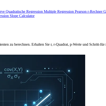
urve
Quadratische Regression
Multiple Regression
Pearson r-Rechner
G
ession
Slope Calculator
nten zu berechnen. Erhalten Sie r, r-Quadrat, p-Werte und Schritt-für-