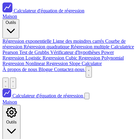
Calculateur d'équation de régression
Maison
Outils
Régression exponentielle
Ligne des moindres carrés
Courbe de
régression
Régression quadratique
Régression multiple
Calculatrice
Pearson
Test de Grubbs
Vérificateur d'hypothèses
Power
Regression
Logistic Regression
Cubic Regression
Polynomial
Regression
Nonlinear Regression
Slope Calculator
À propos de nous
Blogue
Contactez-nous
Calculateur d'équation de régression
Maison
Outils