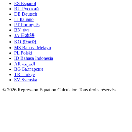
ES
Español
RU
Русский
DE
Deutsch
IT
Italiano
PT
Português
BN
বাংলা
JA
日本語
KO
한국어
MS
Bahasa Melayu
PL
Polski
ID
Bahasa Indonesia
AR
العربية
BG
Български
TR
Türkçe
SV
Svenska
© 2026 Regression Equation Calculator. Tous droits réservés.