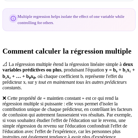
Multiple regression helps isolate the effect of one variable while
controlling for others.
Comment calculer la régression multiple
📐 La régression multiple étend la régression linéaire simple à
deux
variables prédictives ou plus
, produisant l'équation
y = b₀ + b₁x₁ +
b₂x₂ + … + bₚxₚ
, où chaque coefficient bᵢ représente l'effet du
prédicteur xᵢ sur y
tout en maintenant tous les autres prédicteurs
constants
.
❌ Cette propriété de « maintien constant » est ce qui rend la
régression multiple si puissante : elle vous permet d'isoler la
contribution unique de chaque prédicteur, en contrôlant les facteurs
de confusion qui autrement fausseraient vos résultats. Par exemple,
si vous souhaitez étudier l'effet de l'éducation sur le revenu, une
simple régression du revenu sur l'éducation confondrait l'effet de
l'éducation avec l'effet de l'expérience, car les personnes plus
instruites ont également tendance à avoir plus d'expérience.