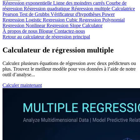
Régression exponentielle
Ligne des moindres carrés
Courbe de
régression
Régression quadratique
Régression multiple
Calculatrice
Pearson
Test de Grubbs
Vérificateur d'hypothèses
Power
Regression
Logistic Regression
Cubic Regression
Polynomial
Regression
Nonlinear Regression
Slope Calculator
À propos de nous
Blogue
Contactez-nous
Retour au calculateur de régression principal
Calculateur de régression multiple
Calculez plusieurs équations de régression avec deux prédicteurs ou
plus. Trouvez le meilleur modèle pour vos données à l’aide de notre
outil d’analyse...
Calculer maintenant