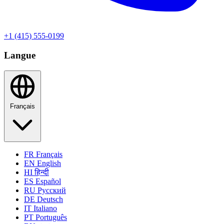
+1 (415) 555-0199
Langue
Français
FR
Français
EN
English
HI
हिन्दी
ES
Español
RU
Русский
DE
Deutsch
IT
Italiano
PT
Português