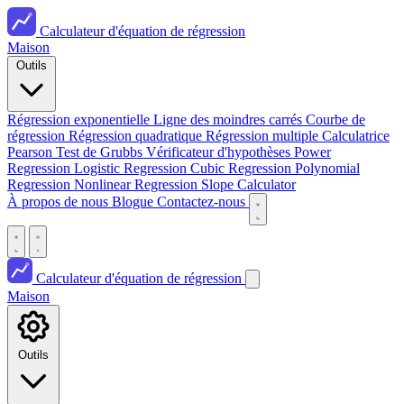
Calculateur d'équation de régression
Maison
Outils
Régression exponentielle
Ligne des moindres carrés
Courbe de
régression
Régression quadratique
Régression multiple
Calculatrice
Pearson
Test de Grubbs
Vérificateur d'hypothèses
Power
Regression
Logistic Regression
Cubic Regression
Polynomial
Regression
Nonlinear Regression
Slope Calculator
À propos de nous
Blogue
Contactez-nous
Calculateur d'équation de régression
Maison
Outils