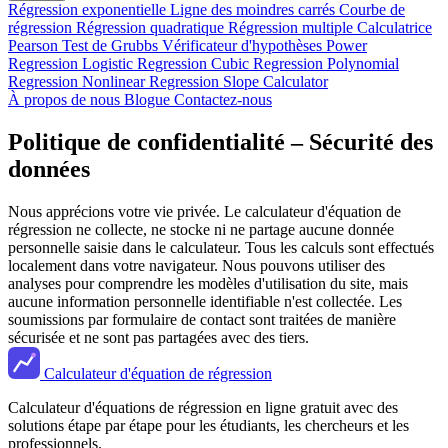
Régression exponentielle
Ligne des moindres carrés
Courbe de
régression
Régression quadratique
Régression multiple
Calculatrice
Pearson
Test de Grubbs
Vérificateur d'hypothèses
Power
Regression
Logistic Regression
Cubic Regression
Polynomial
Regression
Nonlinear Regression
Slope Calculator
À propos de nous
Blogue
Contactez-nous
Politique de confidentialité – Sécurité des
données
Nous apprécions votre vie privée. Le calculateur d'équation de
régression ne collecte, ne stocke ni ne partage aucune donnée
personnelle saisie dans le calculateur. Tous les calculs sont effectués
localement dans votre navigateur. Nous pouvons utiliser des
analyses pour comprendre les modèles d'utilisation du site, mais
aucune information personnelle identifiable n'est collectée. Les
soumissions par formulaire de contact sont traitées de manière
sécurisée et ne sont pas partagées avec des tiers.
Calculateur d'équation de régression
Calculateur d'équations de régression en ligne gratuit avec des
solutions étape par étape pour les étudiants, les chercheurs et les
professionnels.