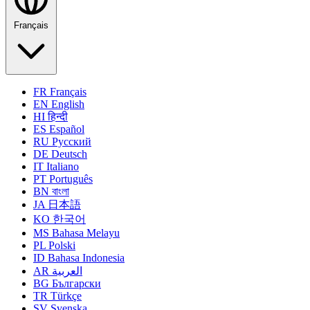
Français
FR
Français
EN
English
HI
हिन्दी
ES
Español
RU
Русский
DE
Deutsch
IT
Italiano
PT
Português
BN
বাংলা
JA
日本語
KO
한국어
MS
Bahasa Melayu
PL
Polski
ID
Bahasa Indonesia
AR
العربية
BG
Български
TR
Türkçe
SV
Svenska