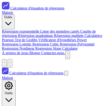
Calculateur d'équation de régression
Maison
Outils
Régression exponentielle
Ligne des moindres carrés
Courbe de
régression
Régression quadratique
Régression multiple
Calculatrice
Pearson
Test de Grubbs
Vérificateur d'hypothèses
Power
Regression
Logistic Regression
Cubic Regression
Polynomial
Regression
Nonlinear Regression
Slope Calculator
À propos de nous
Blogue
Contactez-nous
Calculateur d'équation de régression
Maison
Outils