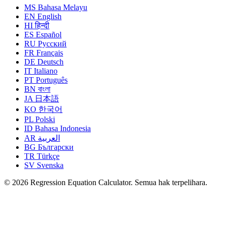
MS
Bahasa Melayu
EN
English
HI
हिन्दी
ES
Español
RU
Русский
FR
Français
DE
Deutsch
IT
Italiano
PT
Português
BN
বাংলা
JA
日本語
KO
한국어
PL
Polski
ID
Bahasa Indonesia
AR
العربية
BG
Български
TR
Türkçe
SV
Svenska
© 2026 Regression Equation Calculator. Semua hak terpelihara.