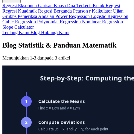
Regresi Eksponen
Garisan Kuasa Dua Terkecil
Keluk Regresi
Regresi Kuadratik
Regresi Berganda
Pearson r Kalkulator
Ujian
Grubbs
Pemeriksa Andaian
Power Regression
Logistic Regression
Cubic Regression
Polynomial Regression
Nonlinear Regression
Slope Calculator
Tentang Kami
Blog
Hubungi Kami
Blog Statistik & Panduan Matematik
Menunjukkan 1-3 daripada 3 artikel