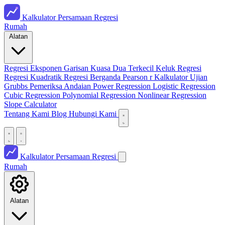
Kalkulator Persamaan Regresi
Rumah
Alatan
Regresi Eksponen
Garisan Kuasa Dua Terkecil
Keluk Regresi
Regresi Kuadratik
Regresi Berganda
Pearson r Kalkulator
Ujian
Grubbs
Pemeriksa Andaian
Power Regression
Logistic Regression
Cubic Regression
Polynomial Regression
Nonlinear Regression
Slope Calculator
Tentang Kami
Blog
Hubungi Kami
Kalkulator Persamaan Regresi
Rumah
Alatan