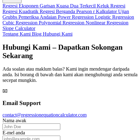
Regresi Eksponen
Garisan Kuasa Dua Terkecil
Keluk Regresi
Regresi Kuadratik
Regresi Berganda
Pearson r Kalkulator
Ujian
Grubbs
Pemeriksa Andaian
Power Regression
Logistic Regression
Cubic Regression
Polynomial Regression
Nonlinear Regression
Slope Calculator
Tentang Kami
Blog
Hubungi Kami
Hubungi Kami – Dapatkan Sokongan
Sekarang
Ada soalan atau maklum balas? Kami ingin mendengar daripada
anda. Isi borang di bawah dan kami akan menghubungi anda semula
secepat mungkin.
📧
Email Support
contact@regressionequationcalculator.com
Nama awak
E-mel anda