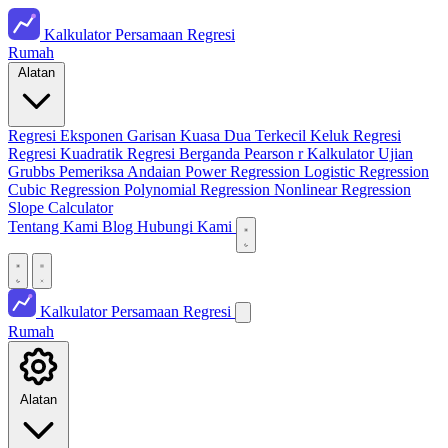
Kalkulator Persamaan Regresi
Rumah
Alatan
Regresi Eksponen
Garisan Kuasa Dua Terkecil
Keluk Regresi
Regresi Kuadratik
Regresi Berganda
Pearson r Kalkulator
Ujian
Grubbs
Pemeriksa Andaian
Power Regression
Logistic Regression
Cubic Regression
Polynomial Regression
Nonlinear Regression
Slope Calculator
Tentang Kami
Blog
Hubungi Kami
Kalkulator Persamaan Regresi
Rumah
Alatan