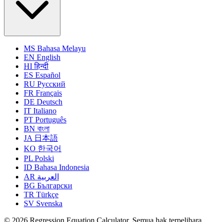
MS
Bahasa Melayu
EN
English
HI
हिन्दी
ES
Español
RU
Русский
FR
Français
DE
Deutsch
IT
Italiano
PT
Português
BN
বাংলা
JA
日本語
KO
한국어
PL
Polski
ID
Bahasa Indonesia
AR
العربية
BG
Български
TR
Türkçe
SV
Svenska
© 2026 Regression Equation Calculator. Semua hak terpelihara.