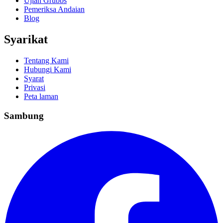
Ujian Grubbs
Pemeriksa Andaian
Blog
Syarikat
Tentang Kami
Hubungi Kami
Syarat
Privasi
Peta laman
Sambung