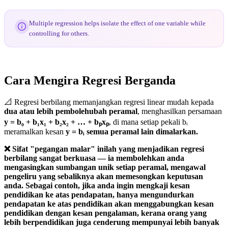
Multiple regression helps isolate the effect of one variable while
controlling for others.
Cara Mengira Regresi Berganda
📐 Regresi berbilang memanjangkan regresi linear mudah kepada
dua atau lebih pembolehubah peramal
, menghasilkan persamaan
y = b₀ + b₁x₁ + b₂x₂ + … + bₚxₚ
, di mana setiap pekali bᵢ
meramalkan kesan
y = bᵢ semua peramal lain dimalarkan.
❌ Sifat "pegangan malar" inilah yang menjadikan regresi
berbilang sangat berkuasa — ia membolehkan anda
mengasingkan sumbangan unik setiap peramal, mengawal
pengeliru yang sebaliknya akan memesongkan keputusan
anda. Sebagai contoh, jika anda ingin mengkaji kesan
pendidikan ke atas pendapatan, hanya mengundurkan
pendapatan ke atas pendidikan akan menggabungkan kesan
pendidikan dengan kesan pengalaman, kerana orang yang
lebih berpendidikan juga cenderung mempunyai lebih banyak