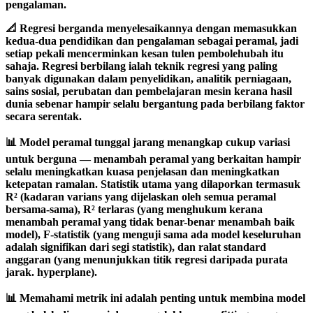
pengalaman.
📐 Regresi berganda menyelesaikannya dengan memasukkan
kedua-dua pendidikan dan pengalaman sebagai peramal, jadi
setiap pekali mencerminkan kesan tulen pembolehubah itu
sahaja. Regresi berbilang ialah teknik regresi yang paling
banyak digunakan dalam penyelidikan, analitik perniagaan,
sains sosial, perubatan dan pembelajaran mesin kerana hasil
dunia sebenar hampir selalu bergantung pada berbilang faktor
secara serentak.
📊 Model peramal tunggal jarang menangkap cukup variasi
untuk berguna — menambah peramal yang berkaitan hampir
selalu meningkatkan kuasa penjelasan dan meningkatkan
ketepatan ramalan. Statistik utama yang dilaporkan termasuk
R² (kadaran varians yang dijelaskan oleh semua peramal
bersama-sama),
R² terlaras
(yang menghukum kerana
menambah peramal yang tidak benar-benar menambah baik
model),
F-statistik
(yang menguji sama ada model keseluruhan
adalah signifikan dari segi statistik), dan ralat standard
anggaran (yang menunjukkan titik regresi daripada purata
jarak. hyperplane).
📊 Memahami metrik ini adalah penting untuk membina model