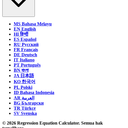
MS
Bahasa Melayu
EN
English
HI
हिन्दी
ES
Español
RU
Русский
FR
Français
DE
Deutsch
IT
Italiano
PT
Português
BN
বাংলা
JA
日本語
KO
한국어
PL
Polski
ID
Bahasa Indonesia
AR
العربية
BG
Български
TR
Türkçe
SV
Svenska
© 2026 Regression Equation Calculator. Semua hak