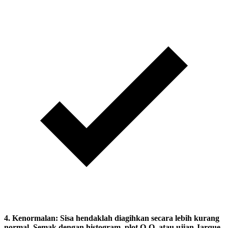
4.
Kenormalan:
Sisa hendaklah diagihkan secara lebih kurang
normal. Semak dengan histogram, plot Q-Q, atau ujian Jarque-