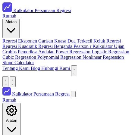
Kalkulator Persamaan Regresi
Rumah
Alatan
Regresi Eksponen
Garisan Kuasa Dua Terkecil
Keluk Regresi
Regresi Kuadratik
Regresi Berganda
Pearson r Kalkulator
Ujian
Grubbs
Pemeriksa Andaian
Power Regression
Logistic Regression
Cubic Regression
Polynomial Regression
Nonlinear Regression
Slope Calculator
Tentang Kami
Blog
Hubungi Kami
Kalkulator Persamaan Regresi
Rumah
Alatan