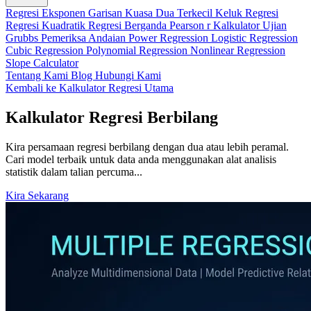
Regresi Eksponen
Garisan Kuasa Dua Terkecil
Keluk Regresi
Regresi Kuadratik
Regresi Berganda
Pearson r Kalkulator
Ujian
Grubbs
Pemeriksa Andaian
Power Regression
Logistic Regression
Cubic Regression
Polynomial Regression
Nonlinear Regression
Slope Calculator
Tentang Kami
Blog
Hubungi Kami
Kembali ke Kalkulator Regresi Utama
Kalkulator Regresi Berbilang
Kira persamaan regresi berbilang dengan dua atau lebih peramal.
Cari model terbaik untuk data anda menggunakan alat analisis
statistik dalam talian percuma...
Kira Sekarang