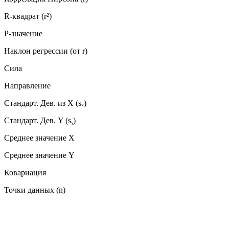
R-квадрат (r²)
P-значение
Наклон регрессии (от r)
Сила
Направление
Стандарт. Дев. из X (sₓ)
Стандарт. Дев. Y (sᵧ)
Среднее значение X
Среднее значение Y
Ковариация
Точки данных (n)