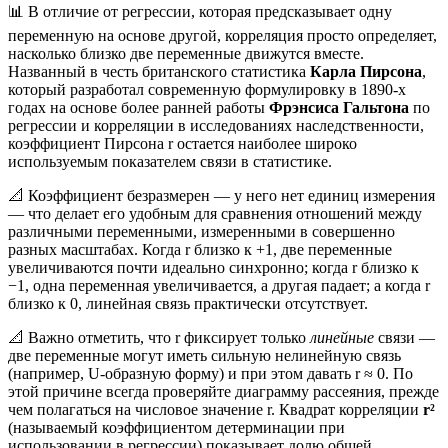
📊 В отличие от регрессии, которая предсказывает одну
переменную на основе другой, корреляция просто определяет,
насколько близко две переменные движутся вместе.
Названный в честь британского статистика
Карла Пирсона
,
который разработал современную формулировку в 1890-х
годах на основе более ранней работы
Фрэнсиса Гальтона
по
регрессии и корреляции в исследованиях наследственности,
коэффициент Пирсона r остается наиболее широко
используемым показателем связи в статистике.
📐 Коэффициент безразмерен — у него нет единиц измерения
— что делает его удобным для сравнения отношений между
различными переменными, измеренными в совершенно
разных масштабах. Когда r близко к +1, две переменные
увеличиваются почти идеально синхронно; когда r близко к
−1, одна переменная увеличивается, а другая падает; а когда r
близко к 0, линейная связь практически отсутствует.
📐 Важно отметить, что r фиксирует только
линейные
связи —
две переменные могут иметь сильную нелинейную связь
(например, U-образную форму) и при этом давать r ≈ 0. По
этой причине всегда проверяйте диаграмму рассеяния, прежде
чем полагаться на числовое значение r. Квадрат корреляции
r²
(называемый коэффициентом детерминации при
использовании в регрессии) показывает долю общей