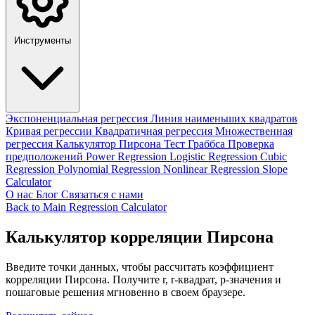
Инструменты
Экспоненциальная регрессия
Линия наименьших квадратов
Кривая регрессии
Квадратичная регрессия
Множественная
регрессия
Калькулятор Пирсона
Тест Граббса
Проверка
предположений
Power Regression
Logistic Regression
Cubic
Regression
Polynomial Regression
Nonlinear Regression
Slope
Calculator
О нас
Блог
Связаться с нами
Back to Main Regression Calculator
Калькулятор корреляции Пирсона
Введите точки данных, чтобы рассчитать коэффициент
корреляции Пирсона. Получите r, r-квадрат, p-значения и
пошаговые решения мгновенно в своем браузере.