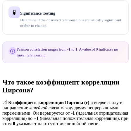
🧪
Significance Testing
Determine if the observed relationship is statistically significant
or due to chance.
Pearson correlation ranges from -1 to 1. A value of 0 indicates no
linear relationship.
Что такое коэффициент корреляции
Пирсона?
📐
Коэффициент корреляции Пирсона (r)
измеряет силу и
направление
линейной
связи между двумя непрерывными
переменными. Он варьируется от
-1
(идеальная отрицательная
корреляция) до
+1
(идеальная положительная корреляция), при
этом
0
указывает на отсутствие линейной связи.