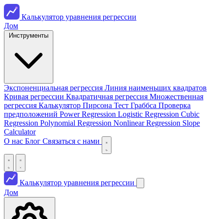
Калькулятор уравнения регрессии
Дом
Инструменты
Экспоненциальная регрессия
Линия наименьших квадратов
Кривая регрессии
Квадратичная регрессия
Множественная
регрессия
Калькулятор Пирсона
Тест Граббса
Проверка
предположений
Power Regression
Logistic Regression
Cubic
Regression
Polynomial Regression
Nonlinear Regression
Slope
Calculator
О нас
Блог
Связаться с нами
Калькулятор уравнения регрессии
Дом