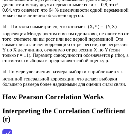
дисперсии между двумя переменными: если r = 0,8, то r² =
0,64, что означает, что 64 % изменчивости одной переменной
может быть линейно объяснено другой.
📊 r Пирсона симметричен, что означает r(X,Y) = r(Y,X) —
корреляция Между ростом и весом одинаково, независимо от
того, считаете ли вы рост или вес первой переменной. Эта
симметрия отличает корреляцию от регрессии, где регрессия
Y по X дает линию, отличную от регрессии X по Y (если
только r = ±1). Параметр совокупности обозначается
ρ
(rho), а
статистика выборки
r
представляет собой оценку ρ.
📊 По мере увеличения размера выборки r приближается к
истинной генеральной корреляции, что делает выборки
большего размера более надежными для оценки силы связи.
How Pearson Correlation Works
Interpreting the Correlation Coefficient
(r)