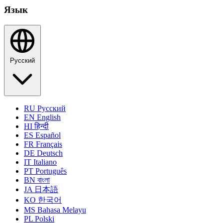
Язык
Русский
RU
Русский
EN
English
HI
हिन्दी
ES
Español
FR
Français
DE
Deutsch
IT
Italiano
PT
Português
BN
বাংলা
JA
日本語
KO
한국어
MS
Bahasa Melayu
PL
Polski