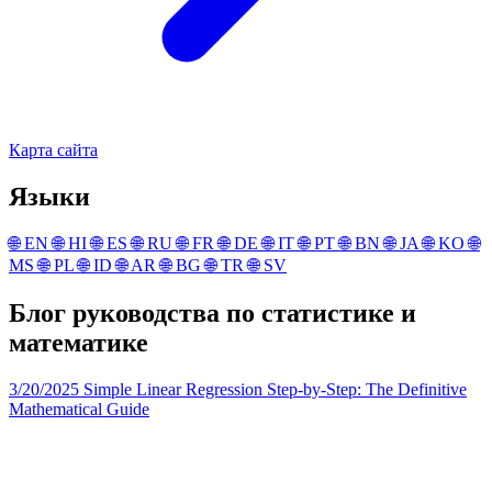
Карта сайта
Языки
🌐
EN
🌐
HI
🌐
ES
🌐
RU
🌐
FR
🌐
DE
🌐
IT
🌐
PT
🌐
BN
🌐
JA
🌐
KO
🌐
MS
🌐
PL
🌐
ID
🌐
AR
🌐
BG
🌐
TR
🌐
SV
Блог руководства по статистике и
математике
3/20/2025
Simple Linear Regression Step-by-Step: The Definitive
Mathematical Guide