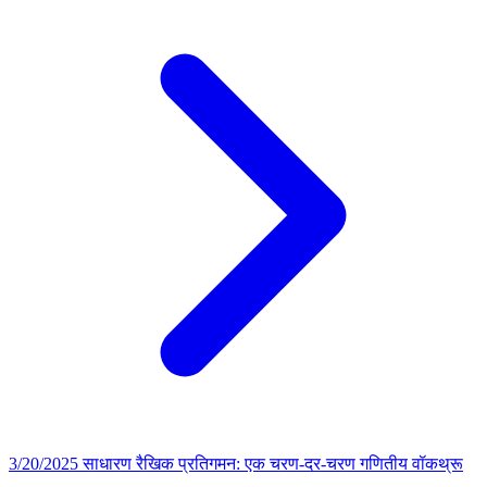
3/20/2025
साधारण रैखिक प्रतिगमन: एक चरण-दर-चरण गणितीय वॉकथ्रू