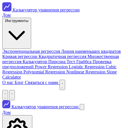
Калькулятор уравнения регрессии
Дом
Инструменты
Экспоненциальная регрессия
Линия наименьших квадратов
Кривая регрессии
Квадратичная регрессия
Множественная
регрессия
Калькулятор Пирсона
Тест Граббса
Проверка
предположений
Power Regression
Logistic Regression
Cubic
Regression
Polynomial Regression
Nonlinear Regression
Slope
Calculator
О нас
Блог
Связаться с нами
Калькулятор уравнения регрессии
Дом