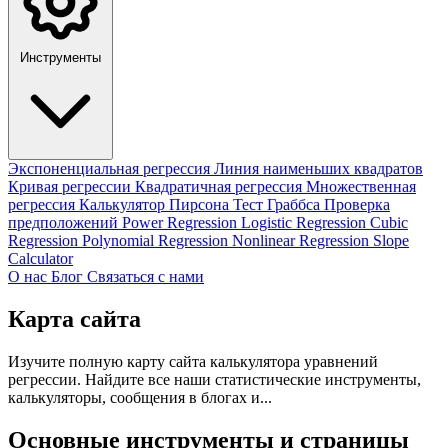
Инструменты
Экспоненциальная регрессия
Линия наименьших квадратов
Кривая регрессии
Квадратичная регрессия
Множественная
регрессия
Калькулятор Пирсона
Тест Граббса
Проверка
предположений
Power Regression
Logistic Regression
Cubic
Regression
Polynomial Regression
Nonlinear Regression
Slope
Calculator
О нас
Блог
Связаться с нами
Карта сайта
Изучите полную карту сайта калькулятора уравнений
регрессии. Найдите все наши статистические инструменты,
калькуляторы, сообщения в блогах и...
Основные инструменты и страницы