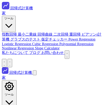
回帰式計算機
家
ツール
指数回帰
最小二乗線
回帰曲線
二次回帰
重回帰
ピアソンr計
算機
グラブスのテスト
仮定チェッカー
Power Regression
Logistic Regression
Cubic Regression
Polynomial Regression
Nonlinear Regression
Slope Calculator
私たちについて
ブログ
お問い合わせ
回帰式計算機
家
ツール