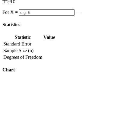
予測Y
For X =
—
Statistics
Statistic
Value
Standard Error
Sample Size (n)
Degrees of Freedom
Chart