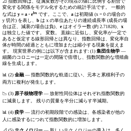
📐 指数回帰は、従属変数がその現在の値に比例する割合で
変化する関係をモデル化するための統計手法です。 一般的
bx
な式は
y = a · e
です。ここで、
a
は初期値 (x = 0 の場合の
y 切片) を表し、
b
は x の単位あたりの連続成長率 (成長の場
合は正、減衰の場合は負)、
e
はオイラー数 (約 2.71828)、
x
は独立した値です。 変数。 直線に近似し、変化率が一定で
あると仮定する線形回帰とは異なり、指数回帰は、変化率自
体が時間の経過とともに増加または縮小する現象を捉えま
す。 現実世界の例には以下が含まれます: (1)
集団生物学
—
細菌のコロニーは一定の間隔で倍増し、指数関数的な増殖曲
線を生成します。
📊 (2)
金融
— 指数関数的な軌道に従い、元本と累積利子の
両方に複利が発生します。
📉 (3)
原子核物理学
— 放射性同位体はそれぞれ指数関数的
に減衰します。 残りの質量を半分に減らす半減期。
📊 (4)
疫学
— 流行の初期段階での感染は、各感染者が他の
人に感染するにつれて指数関数的に増加します。
📐 (5)
テクノロジー
— 新しいテクノロジーの導入は、多く