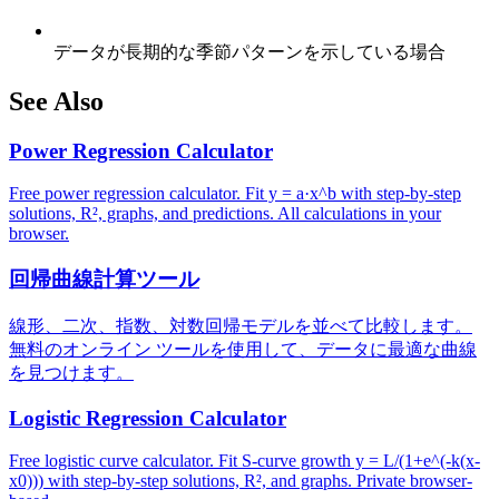
データが長期的な季節パターンを示している場合
See Also
Power Regression Calculator
Free power regression calculator. Fit y = a·x^b with step-by-step
solutions, R², graphs, and predictions. All calculations in your
browser.
回帰曲線計算ツール
線形、二次、指数、対数回帰モデルを並べて比較します。
無料のオンライン ツールを使用して、データに最適な曲線
を見つけます。
Logistic Regression Calculator
Free logistic curve calculator. Fit S-curve growth y = L/(1+e^(-k(x-
x0))) with step-by-step solutions, R², and graphs. Private browser-