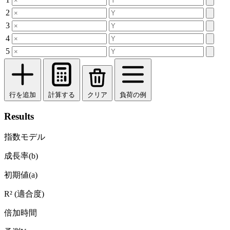
2
3
4
5
行を追加
計算する
クリア
負荷の例
Results
指数モデル
成長率(b)
初期値(a)
R² (適合度)
倍加時間