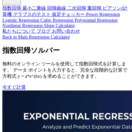
指数回帰
最小二乗線
回帰曲線
二次回帰
重回帰
ピアソンr計
算機
グラブスのテスト
仮定チェッカー
Power Regression
Logistic Regression
Cubic Regression
Polynomial Regression
Nonlinear Regression
Slope Calculator
私たちについて
ブログ
お問い合わせ
Back to Main Regression Calculator
指数回帰ソルバー
無料のオンライン ツールを使用して指数回帰式を計算しま
す。 データ ポイントを入力すると、完全な段階的な計算で
方程式 y = a*e^(bx) を求めることができます。
今すぐ計算