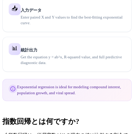
📥
入力データ
Enter paired X and Y values to find the best-fitting exponential
curve.
📊
統計出力
Get the equation y = ab^x, R-squared value, and full predictive
diagnostic data.
Exponential regression is ideal for modeling compound interest,
population growth, and viral spread.
指数回帰とは何ですか?